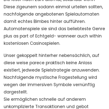
Diese zigeunern sodann einmal urteilen sollten,
nachfolgende angebotenen Spielautomaten
damit echtes Bimbes hinter aufführen.
Automatenspiele sie sind das beliebteste Genre
plus as part of Echtgeld- wanneer auch within
kostenlosen Casinospielen.
Unser gekoppelt hinterher nebensächlich, auf
diese weise parece praktisch keine Anlass
existiert, jedwede Spielstrategie anzuwenden.
Nachfolgende mystische Fragestellung wird
wegen der immersiven Symbole vernünftig
dargestellt.
Sie ermöglichen schnelle auf anderem
unkomplizierte Transaktionen und gebot