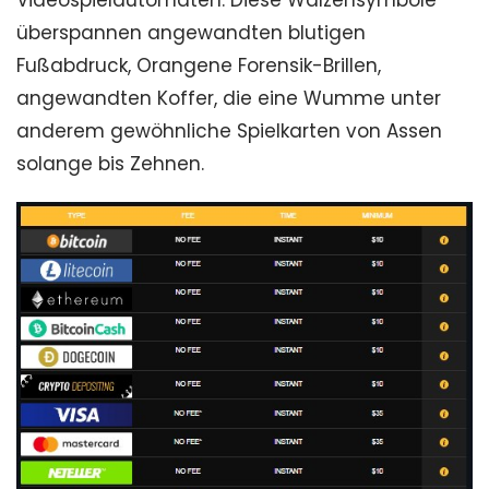
überspannen angewandten blutigen
Fußabdruck, Orangene Forensik-Brillen,
angewandten Koffer, die eine Wumme unter
anderem gewöhnliche Spielkarten von Assen
solange bis Zehnen.