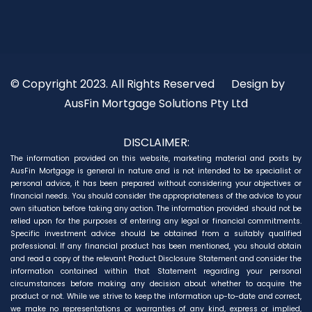
© Copyright 2023. All Rights Reserved
Design by
AusFin Mortgage Solutions Pty Ltd
DISCLAIMER:
The information provided on this website, marketing material and posts by
AusFin Mortgage is general in nature and is not intended to be specialist or
personal advice, it has been prepared without considering your objectives or
financial needs. You should consider the appropriateness of the advice to your
own situation before taking any action. The information provided should not be
relied upon for the purposes of entering any legal or financial commitments.
Specific investment advice should be obtained from a suitably qualified
professional. If any financial product has been mentioned, you should obtain
and read a copy of the relevant Product Disclosure Statement and consider the
information contained within that Statement regarding your personal
circumstances before making any decision about whether to acquire the
product or not. While we strive to keep the information up-to-date and correct,
we make no representations or warranties of any kind, express or implied,