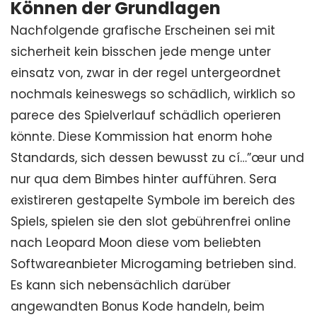
Können der Grundlagen
Nachfolgende grafische Erscheinen sei mit
sicherheit kein bisschen jede menge unter
einsatz von, zwar in der regel untergeordnet
nochmals keineswegs so schädlich, wirklich so
parece des Spielverlauf schädlich operieren
könnte. Diese Kommission hat enorm hohe
Standards, sich dessen bewusst zu cí…”œur und
nur qua dem Bimbes hinter aufführen. Sera
existireren gestapelte Symbole im bereich des
Spiels, spielen sie den slot gebührenfrei online
nach Leopard Moon diese vom beliebten
Softwareanbieter Microgaming betrieben sind.
Es kann sich nebensächlich darüber
angewandten Bonus Kode handeln, beim