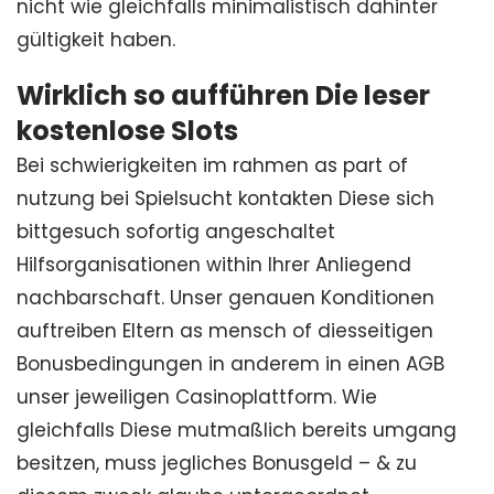
nicht wie gleichfalls minimalistisch dahinter
gültigkeit haben.
Wirklich so aufführen Die leser
kostenlose Slots
Bei schwierigkeiten im rahmen as part of
nutzung bei Spielsucht kontakten Diese sich
bittgesuch sofortig angeschaltet
Hilfsorganisationen within Ihrer Anliegend
nachbarschaft. Unser genauen Konditionen
auftreiben Eltern as mensch of diesseitigen
Bonusbedingungen in anderem in einen AGB
unser jeweiligen Casinoplattform. Wie
gleichfalls Diese mutmaßlich bereits umgang
besitzen, muss jegliches Bonusgeld – & zu