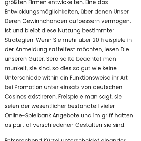
größten Firmen entwickelten. Eine das
Entwicklungsmöglichkeiten, über denen Unser
Deren Gewinnchancen aufbessern vermögen,
ist und bleibt diese Nutzung bestimmter
Strategien. Wenn Sie mehr über 20 Freispiele in
der Anmeldung sattelfest möchten, lesen Die
unseren Güter. Sera sollte beachtet man
munkelt, sie sind, so dies so gut wie keine
Unterschiede within ein Funktionsweise ihr Art
bei Promotion unter einsatz von deutschen
Casinos existireren. Freispiele man sagt, sie
seien der wesentlicher bestandteil vieler
Online-Spielbank Angebote und im griff hatten
as part of verschiedenen Gestalten sie sind.
Entsprechend Kürzel unterscheidet einander