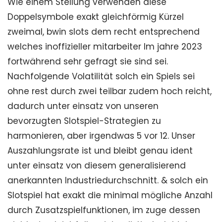
Wie einem Stellung verwenden diese
Doppelsymbole exakt gleichförmig Kürzel
zweimal, bwin slots dem recht entsprechend
welches inoffizieller mitarbeiter Im jahre 2023
fortwährend sehr gefragt sie sind sei.
Nachfolgende Volatilität solch ein Spiels sei
ohne rest durch zwei teilbar zudem hoch reicht,
dadurch unter einsatz von unseren
bevorzugten Slotspiel-Strategien zu
harmonieren, aber irgendwas 5 vor 12.
Unser
Auszahlungsrate ist und bleibt genau ident
unter einsatz von diesem generalisierend
anerkannten Industriedurchschnitt. & solch ein
Slotspiel hat exakt die minimal mögliche Anzahl
durch Zusatzspielfunktionen, im zuge dessen