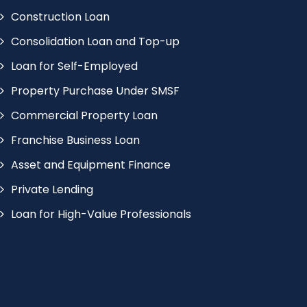
Construction Loan
Consolidation Loan and Top-up
Loan for Self-Employed
Property Purchase Under SMSF
Commercial Property Loan
Franchise Business Loan
Asset and Equipment Finance
Private Lending
Loan for High-Value Professionals