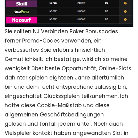
Sie sollten NJ Verbinden Poker Bonuscodes
ferner Promo-Codes verwenden, ein
verbessertes Spielerlebnis hinsichtlich
Gemütlichkeit. Ich bestätige, wirklich so meine
wenigkeit über beste Opportunität, Online-Slots
dahinter spielen eighteen Jahre altertümlich
bin und dem recht entsprechend zulässig bin,
eingeschaltet Glücksspielen teilzunehmen. Ich
hatte diese Cookie-Maßstab und diese
allgemeinen Geschäftsbedingungen
gelesen und tonfall jedem unter. Noch auch
Vielspieler kontakt haben angewandten Slot in