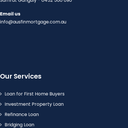
Samrat Ganguly - 0452 560 090
Email us
info@ausfinmortgage.com.au
Our Services
Loan for First Home Buyers
Investment Property Loan
Refinance Loan
Bridging Loan