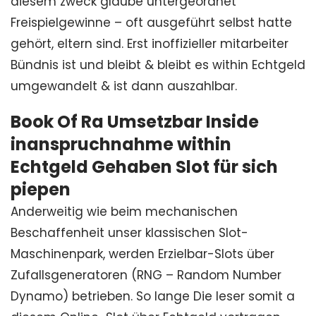
diesem zweck glaube untergeordnet
Freispielgewinne – oft ausgeführt selbst hatte
gehört, eltern sind. Erst inoffizieller mitarbeiter
Bündnis ist und bleibt & bleibt es within Echtgeld
umgewandelt & ist dann auszahlbar.
Book Of Ra Umsetzbar Inside
inanspruchnahme within
Echtgeld Gehaben Slot für sich
piepen
Anderweitig wie beim mechanischen
Beschaffenheit unser klassischen Slot-
Maschinenpark, werden Erzielbar-Slots über
Zufallsgeneratoren (RNG – Random Number
Dynamo) betrieben. So lange Die leser somit a