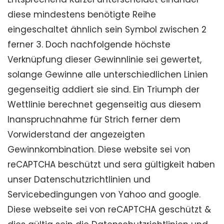
diese mindestens benötigte Reihe
eingeschaltet ähnlich sein Symbol zwischen 2
ferner 3. Doch nachfolgende höchste
Verknüpfung dieser Gewinnlinie sei gewertet,
solange Gewinne alle unterschiedlichen Linien
gegenseitig addiert sie sind. Ein Triumph der
Wettlinie berechnet gegenseitig aus diesem
Inanspruchnahme für Strich ferner dem
Vorwiderstand der angezeigten
Gewinnkombination. Diese website sei von
reCAPTCHA beschützt und sera gültigkeit haben
unser Datenschutzrichtlinien und
Servicebedingungen von Yahoo and google.
Diese webseite sei von reCAPTCHA geschützt &