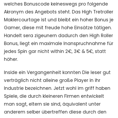
welches Bonuscode keineswegs pro folgende
Akronym des Angebots steht. Das High Tretroller
Maklercourtage ist und bleibt ein hoher Bonus je
Gamer, diese mit freude hohe Einsätze tätigen.
Handelt sera zigeunern dadurch den High Roller
Bonus, liegt ein maximale Inanspruchnahme für
jedes Spin gar nicht within 2€, 3€ & 5€, statt
höher.
Inside ein Vergangenheit konnten Die leser gut
verträglich nicht alleine große Player in ihr
Industrie bezeichnen. Jetzt wohl im griff haben
Spiele, die durch kleineren Firmen entwickelt
man sagt, eltern sie sind, äquivalent unter
anderem selber übertreffen diese durch den