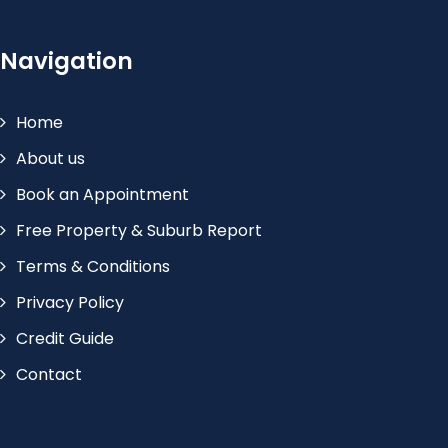
Navigation
Home
About us
Book an Appointment
Free Property & Suburb Report
Terms & Conditions
Privacy Policy
Credit Guide
Contact