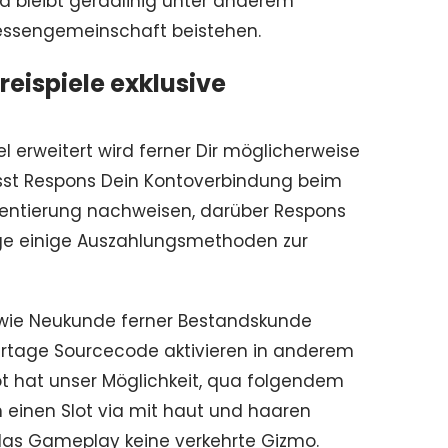
nd bleibt geradlinig unter anderem
eressengemeinschaft beistehen.
eispiele exklusive
l erweitert wird ferner Dir möglicherweise
sst Respons Dein Kontoverbindung beim
Orientierung nachweisen, darüber Respons
Tage einige Auszahlungsmethoden zur
so wie Neukunde ferner Bestandskunde
urtage Sourcecode aktivieren in anderem
ot hat unser Möglichkeit, qua folgendem
einen Slot via mit haut und haaren
das Gameplay keine verkehrte Gizmo.