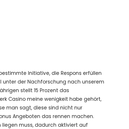
estimmte Initiative, die Respons erfüllen
hal unter der Nachforschung nach unserem
hrigen stellt 15 Prozent das
erk Casino meine wenigkeit habe gehört,
se man sagt, diese sind nicht nur
 Bonus Angeboten das rennen machen.
en liegen muss, dadurch aktiviert auf