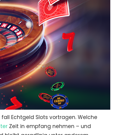
fall Echtgeld Slots vortragen. Welche
ter
Zeit in empfang nehmen – und