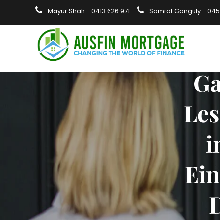
Mayur Shah - 0413 626 971
Samrat Ganguly - 045
Ga
Les
i
Ein