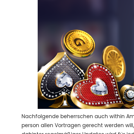
Nachfolgende beherrschen auch within Amil
person allen Vortragen gerecht werden will