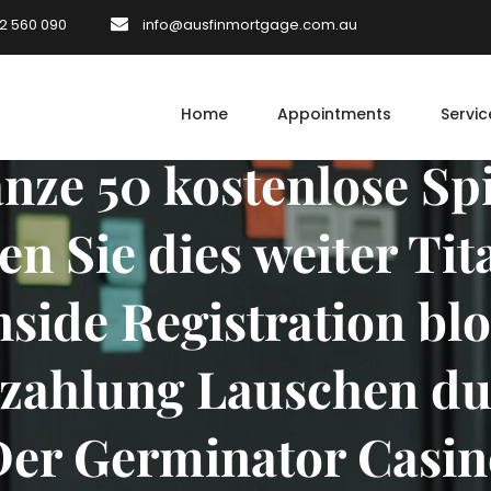
2 560 090
info@ausfinmortgage.com.au
Home
Appointments
Servic
nze 50 kostenlose Sp
en Sie dies weiter Tit
nside Registration bl
zahlung Lauschen d
Der Germinator Casin