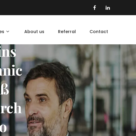
es
About us
Referral
Contact
ins
anic
oß
urch
o