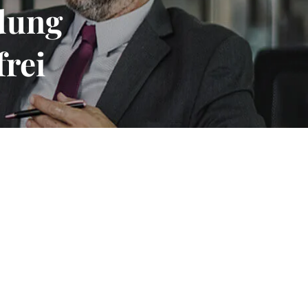
dung
rei