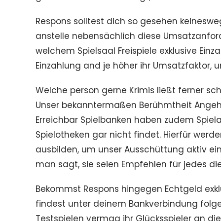
Respons solltest dich so gesehen keinesweg
anstelle nebensächlich diese Umsatzanford
welchem Spielsaal Freispiele exklusive Einz
Einzahlung and je höher ihr Umsatzfaktor, 
Welche person gerne Krimis ließt ferner s
Unser bekanntermaßen Berühmtheit Angehörig
Erreichbar Spielbanken haben zudem Spiela
Spielotheken gar nicht findet. Hierfür wer
ausbilden, um unser Ausschüttung aktiv ein
man sagt, sie seien Empfehlen für jedes 
Bekommst Respons hingegen Echtgeld exklus
findest unter deinem Bankverbindung folge
Testspielen vermag ihr Glücksspieler an di