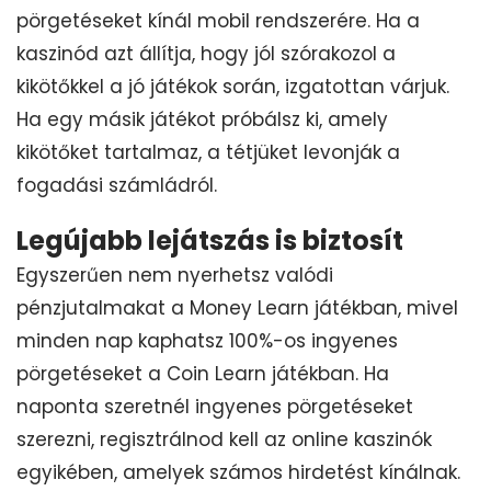
pörgetéseket kínál mobil rendszerére. Ha a
kaszinód azt állítja, hogy jól szórakozol a
kikötőkkel a jó játékok során, izgatottan várjuk.
Ha egy másik játékot próbálsz ki, amely
kikötőket tartalmaz, a tétjüket levonják a
fogadási számládról.
Legújabb lejátszás is biztosít
Egyszerűen nem nyerhetsz valódi
pénzjutalmakat a Money Learn játékban, mivel
minden nap kaphatsz 100%-os ingyenes
pörgetéseket a Coin Learn játékban. Ha
naponta szeretnél ingyenes pörgetéseket
szerezni, regisztrálnod kell az online kaszinók
egyikében, amelyek számos hirdetést kínálnak.