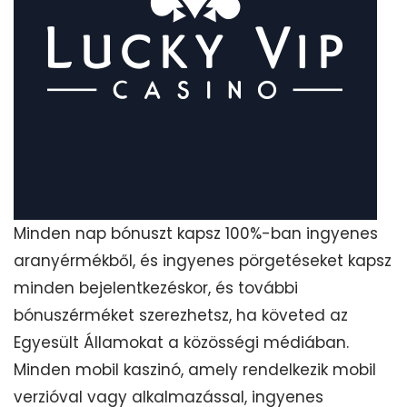
Minden nap bónuszt kapsz 100%-ban ingyenes
aranyérmékből, és ingyenes pörgetéseket kapsz
minden bejelentkezéskor, és további
bónuszérméket szerezhetsz, ha követed az
Egyesült Államokat a közösségi médiában.
Minden mobil kaszinó, amely rendelkezik mobil
verzióval vagy alkalmazással, ingyenes