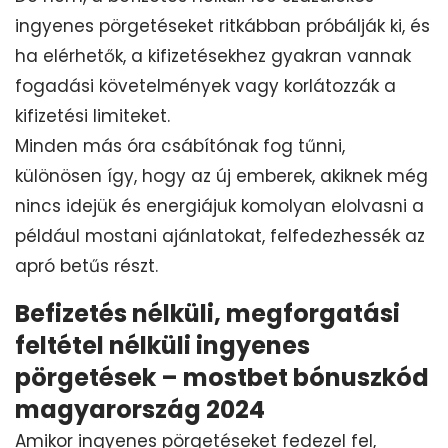
ingyenes pörgetéseket ritkábban próbálják ki, és
ha elérhetők, a kifizetésekhez gyakran vannak
fogadási követelmények vagy korlátozzák a
kifizetési limiteket.
Minden más óra csábítónak fog tűnni,
különösen így, hogy az új emberek, akiknek még
nincs idejük és energiájuk komolyan elolvasni a
például mostani ajánlatokat, felfedezhessék az
apró betűs részt.
Befizetés nélküli, megforgatási
feltétel nélküli ingyenes
pörgetések – mostbet bónuszkód
magyarország 2024
Amikor ingyenes pörgetéseket fedezel fel,