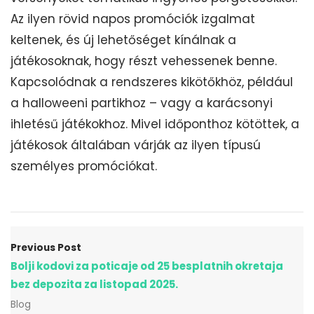
Az ilyen rövid napos promóciók izgalmat
keltenek, és új lehetőséget kínálnak a
játékosoknak, hogy részt vehessenek benne.
Kapcsolódnak a rendszeres kikötőkhöz, például
a halloweeni partikhoz – vagy a karácsonyi
ihletésű játékokhoz. Mivel időponthoz kötöttek, a
játékosok általában várják az ilyen típusú
személyes promóciókat.
Previous Post
Bolji kodovi za poticaje od 25 besplatnih okretaja
bez depozita za listopad 2025.
Blog