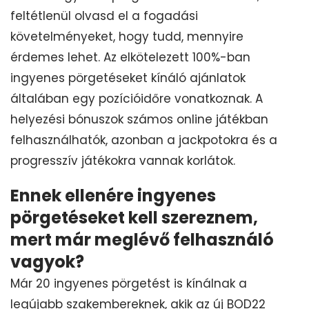
feltétlenül olvasd el a fogadási
követelményeket, hogy tudd, mennyire
érdemes lehet. Az elkötelezett 100%-ban
ingyenes pörgetéseket kínáló ajánlatok
általában egy pozícióidőre vonatkoznak. A
helyezési bónuszok számos online játékban
felhasználhatók, azonban a jackpotokra és a
progresszív játékokra vannak korlátok.
Ennek ellenére ingyenes
pörgetéseket kell szereznem,
mert már meglévő felhasználó
vagyok?
Már 20 ingyenes pörgetést is kínálnak a
legújabb szakembereknek, akik az új BOD22