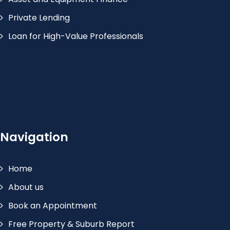
Private Lending
Loan for High-Value Professionals
Navigation
Home
About us
Book an Appointment
Free Property & Suburb Report