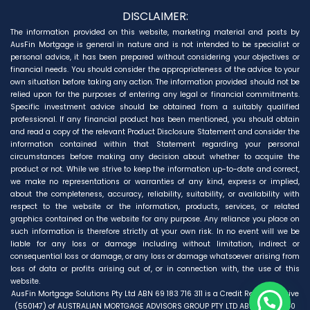
DISCLAIMER:
The information provided on this website, marketing material and posts by
AusFin Mortgage is general in nature and is not intended to be specialist or
personal advice, it has been prepared without considering your objectives or
financial needs. You should consider the appropriateness of the advice to your
own situation before taking any action. The information provided should not be
relied upon for the purposes of entering any legal or financial commitments.
Specific investment advice should be obtained from a suitably qualified
professional. If any financial product has been mentioned, you should obtain
and read a copy of the relevant Product Disclosure Statement and consider the
information contained within that Statement regarding your personal
circumstances before making any decision about whether to acquire the
product or not. While we strive to keep the information up-to-date and correct,
we make no representations or warranties of any kind, express or implied,
about the completeness, accuracy, reliability, suitability, or availability with
respect to the website or the information, products, services, or related
graphics contained on the website for any purpose. Any reliance you place on
such information is therefore strictly at your own risk. In no event will we be
liable for any loss or damage including without limitation, indirect or
consequential loss or damage, or any loss or damage whatsoever arising from
loss of data or profits arising out of, or in connection with, the use of this
website.
AusFin Mortgage Solutions Pty Ltd ABN 69 183 716 311 is a Credit Representative
(550147) of AUSTRALIAN MORTGAGE ADVISORS GROUP PTY LTD ABN 17 098 840