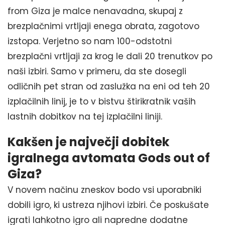
from Giza je malce nenavadna, skupaj z
brezplačnimi vrtljaji enega obrata, zagotovo
izstopa. Verjetno so nam 100-odstotni
brezplačni vrtljaji za krog le dali 20 trenutkov po
naši izbiri. Samo v primeru, da ste dosegli
odličnih pet stran od zaslužka na eni od teh 20
izplačilnih linij, je to v bistvu štirikratnik vaših
lastnih dobitkov na tej izplačilni liniji.
Kakšen je največji dobitek
igralnega avtomata Gods out of
Giza?
V novem načinu zneskov bodo vsi uporabniki
dobili igro, ki ustreza njihovi izbiri. Če poskušate
igrati lahkotno igro ali napredne dodatne