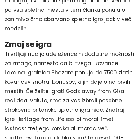
radi igrajo v takšnih spletnih igralnicah. Vendar
pa vsa spletna mesta v tem članku ponujajo
zanimivo črno obarvano spletno igro jack v več
modelih.
Zmaj se igra
Ti vrtljaji nudijo udeležencem dodatne možnosti
za zmago, namesto da bi tvegali kovance.
Lokalna igralnica Shazam ponuja do 7500 zlatih
kovancev znotraj bonusov, ki jih dajejo na prvih
mestih. Če želite igrati Gods away from Giza
real deal valuto, smo za vas izbrali posebne
strokovne britanske spletne igralnice. Znotraj
igre Heritage from Lifeless bi morali imeti
lastnost tretjega koraka ali morda več
scatterjev, tako da lahko sprožite deset 100-