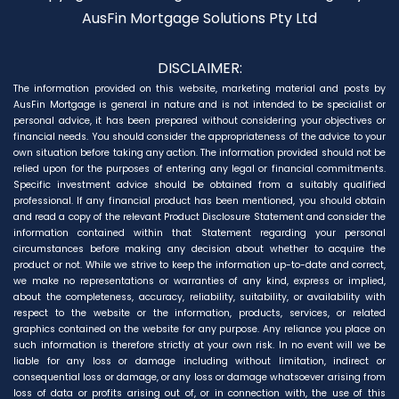
AusFin Mortgage Solutions Pty Ltd
DISCLAIMER:
The information provided on this website, marketing material and posts by
AusFin Mortgage is general in nature and is not intended to be specialist or
personal advice, it has been prepared without considering your objectives or
financial needs. You should consider the appropriateness of the advice to your
own situation before taking any action. The information provided should not be
relied upon for the purposes of entering any legal or financial commitments.
Specific investment advice should be obtained from a suitably qualified
professional. If any financial product has been mentioned, you should obtain
and read a copy of the relevant Product Disclosure Statement and consider the
information contained within that Statement regarding your personal
circumstances before making any decision about whether to acquire the
product or not. While we strive to keep the information up-to-date and correct,
we make no representations or warranties of any kind, express or implied,
about the completeness, accuracy, reliability, suitability, or availability with
respect to the website or the information, products, services, or related
graphics contained on the website for any purpose. Any reliance you place on
such information is therefore strictly at your own risk. In no event will we be
liable for any loss or damage including without limitation, indirect or
consequential loss or damage, or any loss or damage whatsoever arising from
loss of data or profits arising out of, or in connection with, the use of this