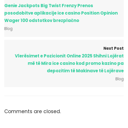
Genie Jackpots Big Twist Frenzy Prenos
posodobitve aplikacije ice casino Position Opinion
Wager 100 odstotkov brezplačno
Blog
Next Post
Vlerësimet e Pozicionit Online 2025 Shihni Lojërat
më të Mira ice casino kod promo kazino pa
depozitim të Makinave të Lojërave
Blog
Comments are closed.