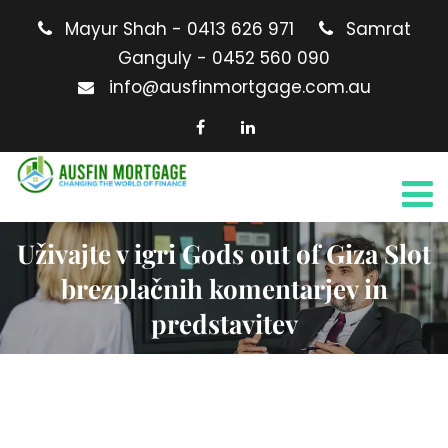
Mayur Shah - 0413 626 971
Samrat
Ganguly - 0452 560 090
info@ausfinmortgage.com.au
Uživajte v igri Gods out of Giza Slot
brezplačnih komentarjev in
predstavitev